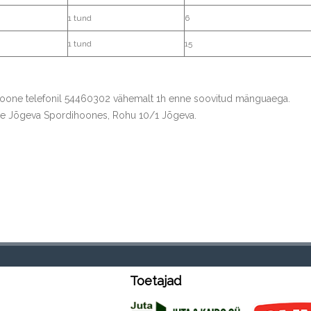
1 tund
6
1 tund
15
hoone telefonil 54460302 vähemalt 1h enne soovitud mänguaega.
takse Jõgeva Spordihoones, Rohu 10/1 Jõgeva.
Toetajad