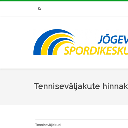
RSS
Tenniseväljakute hinnaki
Tenniseväljakud