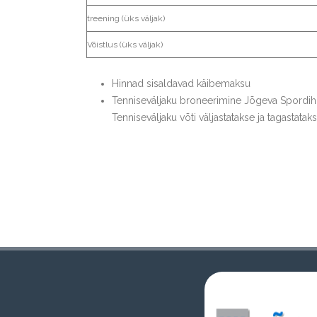
treening (üks väljak)
Võistlus (üks väljak)
Hinnad sisaldavad käibemaksu
Tenniseväljaku broneerimine Jõgeva Spordi
Tenniseväljaku võti väljastatakse ja tagasta